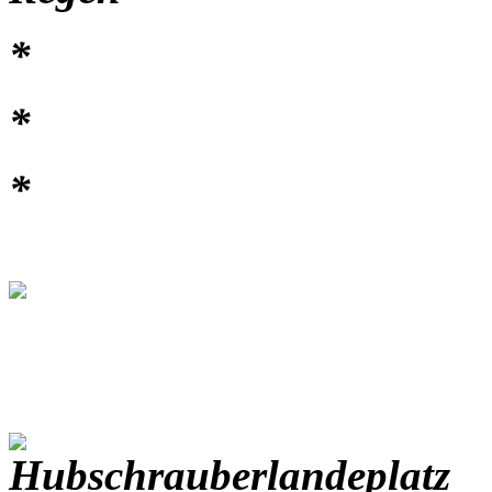
*
*
*