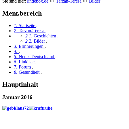
Sie sind hier:
lindebox.de
>>
Tarzan-Teresa
>>
Bilder
Menьbereich
1:
Startseite
.
2:
Tarzan-Teresa
.
2.1:
Geschichten
.
2.2:
Bilder
.
3:
Erinnerungen
.
4:
.
5:
Neues Deutschland
.
6:
Linkliste
.
7:
Forum
.
8:
Gesundheit
.
Hauptinhalt
Januar 2016