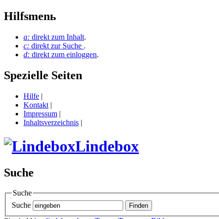
Hilfsmenь
a:
direkt zum Inhalt
.
c:
direkt zur Suche
.
d:
direkt zum einloggen
.
Spezielle Seiten
Hilfe
|
Kontakt
|
Impressum
|
Inhaltsverzeichnis
|
Lindebox
Suche
Suche
Suche